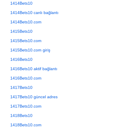
1414Bets10
1414Bets10 canlı bağlantı
1414Bets10.com
1415Bets10
1415Bets10.com
1415Bets10.com giriş
1416Bets10
1416Bets10 aktif bağlantı
1416Bets10.com
1417Bets10
1417Bets10 güncel adres
1417Bets10.com
1418Bets10
1418Bets10.com