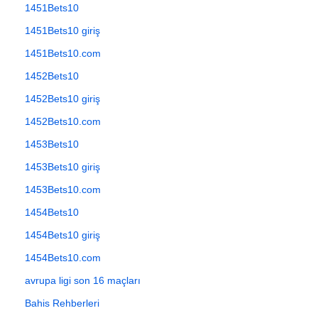
1451Bets10
1451Bets10 giriş
1451Bets10.com
1452Bets10
1452Bets10 giriş
1452Bets10.com
1453Bets10
1453Bets10 giriş
1453Bets10.com
1454Bets10
1454Bets10 giriş
1454Bets10.com
avrupa ligi son 16 maçları
Bahis Rehberleri