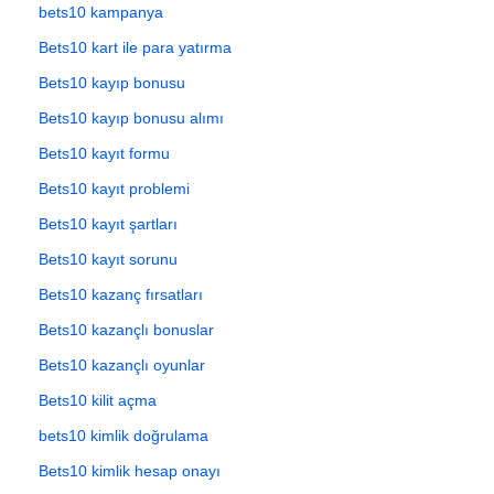
bets10 kampanya
Bets10 kart ile para yatırma
Bets10 kayıp bonusu
Bets10 kayıp bonusu alımı
Bets10 kayıt formu
Bets10 kayıt problemi
Bets10 kayıt şartları
Bets10 kayıt sorunu
Bets10 kazanç fırsatları
Bets10 kazançlı bonuslar
Bets10 kazançlı oyunlar
Bets10 kilit açma
bets10 kimlik doğrulama
Bets10 kimlik hesap onayı