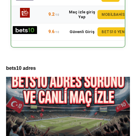
Maç izle giriş
9.2
MOBILBAHIS
/10
Yap
9.6
Güvenli Giriş
BETS10 YENI
/10
bets10 adres