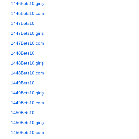
1446Bets10 giriş
1446Bets10.com
1447Bets10
1447Bets10 giriş
1447Bets10.com
1448Bets10
1448Bets10 giriş
1448Bets10.com
1449Bets10
1449Bets10 giriş
1449Bets10.com
1450Bets10
1450Bets10 giriş
1450Bets10.com