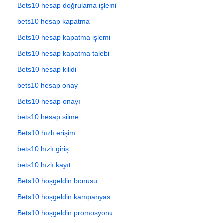
Bets10 hesap doğrulama işlemi
bets10 hesap kapatma
Bets10 hesap kapatma işlemi
Bets10 hesap kapatma talebi
Bets10 hesap kilidi
bets10 hesap onay
Bets10 hesap onayı
bets10 hesap silme
Bets10 hızlı erişim
bets10 hızlı giriş
bets10 hızlı kayıt
Bets10 hoşgeldin bonusu
Bets10 hoşgeldin kampanyası
Bets10 hoşgeldin promosyonu