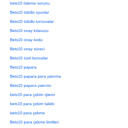
bets10 ödeme sorunu
Bets10 ödüllü oyunlar
Bets10 ödüllü turnuvalar
Bets10 onay kılavuzu
Bets10 onay kodu
Bets10 onay süreci
Bets10 özel bonuslar
Bets10 papara
Bets10 papara para yatırma
Bets10 papara yatırımı
bets10 para çekim işlemi
bets10 para çekim talebi
bets10 para çekme
Bets10 para çekme limitleri