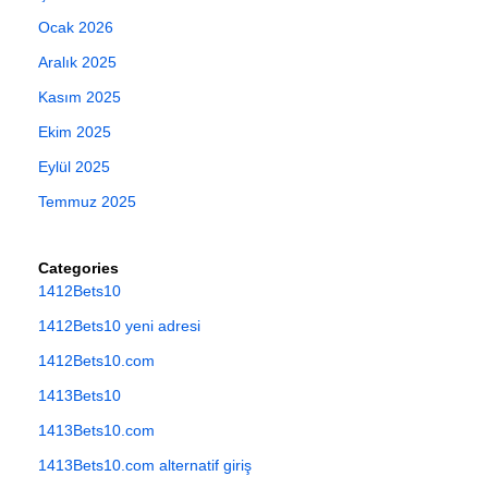
Ocak 2026
Aralık 2025
Kasım 2025
Ekim 2025
Eylül 2025
Temmuz 2025
Categories
1412Bets10
1412Bets10 yeni adresi
1412Bets10.com
1413Bets10
1413Bets10.com
1413Bets10.com alternatif giriş