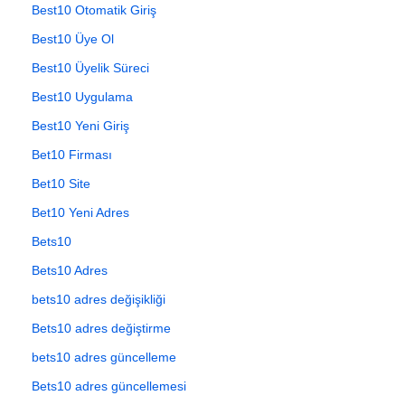
Best10 Otomatik Giriş
Best10 Üye Ol
Best10 Üyelik Süreci
Best10 Uygulama
Best10 Yeni Giriş
Bet10 Firması
Bet10 Site
Bet10 Yeni Adres
Bets10
Bets10 Adres
bets10 adres değişikliği
Bets10 adres değiştirme
bets10 adres güncelleme
Bets10 adres güncellemesi