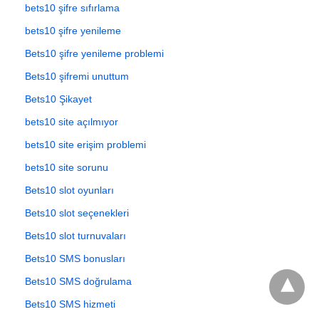
bets10 şifre sıfırlama
bets10 şifre yenileme
Bets10 şifre yenileme problemi
Bets10 şifremi unuttum
Bets10 Şikayet
bets10 site açılmıyor
bets10 site erişim problemi
bets10 site sorunu
Bets10 slot oyunları
Bets10 slot seçenekleri
Bets10 slot turnuvaları
Bets10 SMS bonusları
Bets10 SMS doğrulama
Bets10 SMS hizmeti