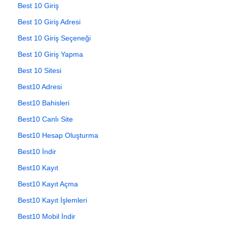
Best 10 Giriş
Best 10 Giriş Adresi
Best 10 Giriş Seçeneği
Best 10 Giriş Yapma
Best 10 Sitesi
Best10 Adresi
Best10 Bahisleri
Best10 Canlı Site
Best10 Hesap Oluşturma
Best10 İndir
Best10 Kayıt
Best10 Kayıt Açma
Best10 Kayıt İşlemleri
Best10 Mobil İndir