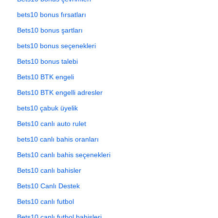
bets10 bonus fırsatları
Bets10 bonus şartları
bets10 bonus seçenekleri
Bets10 bonus talebi
Bets10 BTK engeli
Bets10 BTK engelli adresler
bets10 çabuk üyelik
Bets10 canlı auto rulet
bets10 canlı bahis oranları
Bets10 canlı bahis seçenekleri
Bets10 canlı bahisler
Bets10 Canlı Destek
Bets10 canlı futbol
Bets10 canlı futbol bahisleri