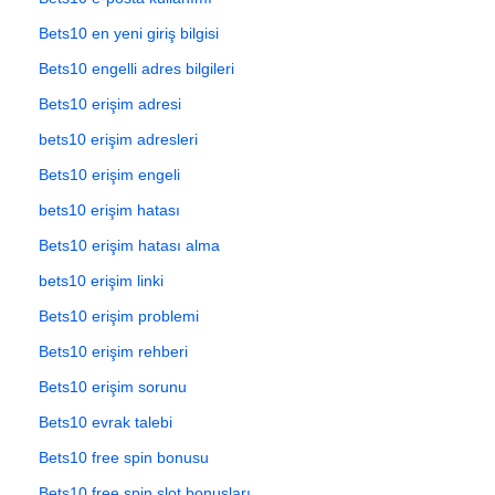
Bets10 en yeni giriş bilgisi
Bets10 engelli adres bilgileri
Bets10 erişim adresi
bets10 erişim adresleri
Bets10 erişim engeli
bets10 erişim hatası
Bets10 erişim hatası alma
bets10 erişim linki
Bets10 erişim problemi
Bets10 erişim rehberi
Bets10 erişim sorunu
Bets10 evrak talebi
Bets10 free spin bonusu
Bets10 free spin slot bonusları