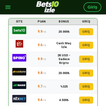
Giriş
SITE
PUAN
BONUS
GIRIŞ
9.9
20.000₺
GİRİŞ
/10
Canlı Maç
9.6
GİRİŞ
/10
İzle
2K USD -
9.9
Sadece
GİRİŞ
/10
Kripto
9.8
20.000₺
GİRİŞ
/10
9.7
%325
GİRİŞ
/10
9.4
4.500₺
GİRİŞ
/10