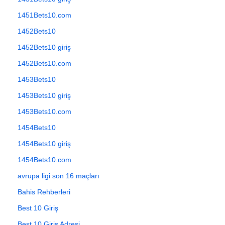
1451Bets10.com
1452Bets10
1452Bets10 giriş
1452Bets10.com
1453Bets10
1453Bets10 giriş
1453Bets10.com
1454Bets10
1454Bets10 giriş
1454Bets10.com
avrupa ligi son 16 maçları
Bahis Rehberleri
Best 10 Giriş
Best 10 Giriş Adresi