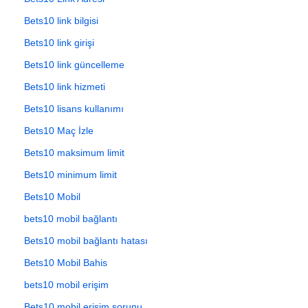
Bets10 link bilgisi
Bets10 link girişi
Bets10 link güncelleme
Bets10 link hizmeti
Bets10 lisans kullanımı
Bets10 Maç İzle
Bets10 maksimum limit
Bets10 minimum limit
Bets10 Mobil
bets10 mobil bağlantı
Bets10 mobil bağlantı hatası
Bets10 Mobil Bahis
bets10 mobil erişim
Bets10 mobil erişim sorunu