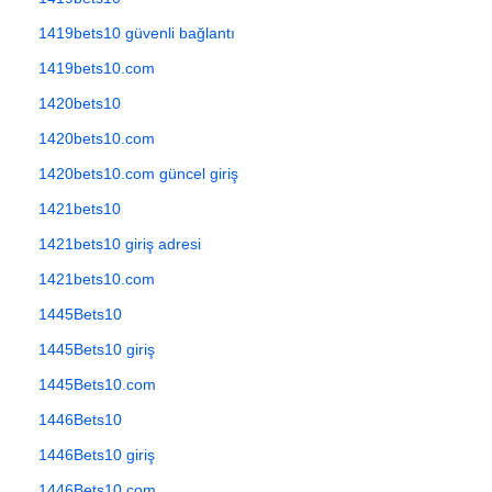
1419bets10 güvenli bağlantı
1419bets10.com
1420bets10
1420bets10.com
1420bets10.com güncel giriş
1421bets10
1421bets10 giriş adresi
1421bets10.com
1445Bets10
1445Bets10 giriş
1445Bets10.com
1446Bets10
1446Bets10 giriş
1446Bets10.com