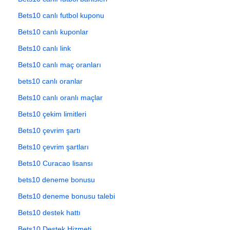
Bets10 canlı futbol kuponu
Bets10 canlı kuponlar
Bets10 canlı link
Bets10 canlı maç oranları
bets10 canlı oranlar
Bets10 canlı oranlı maçlar
Bets10 çekim limitleri
Bets10 çevrim şartı
Bets10 çevrim şartları
Bets10 Curacao lisansı
bets10 deneme bonusu
Bets10 deneme bonusu talebi
Bets10 destek hattı
Bets10 Destek Hizmeti