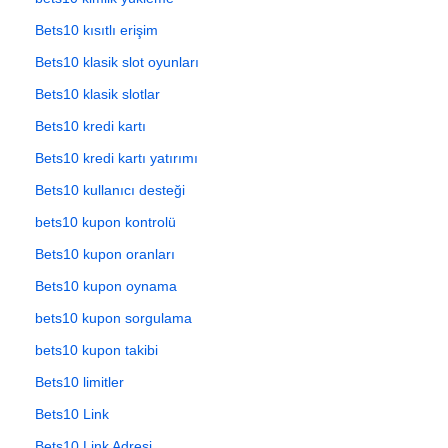
Bets10 kısıtlı erişim
Bets10 klasik slot oyunları
Bets10 klasik slotlar
Bets10 kredi kartı
Bets10 kredi kartı yatırımı
Bets10 kullanıcı desteği
bets10 kupon kontrolü
Bets10 kupon oranları
Bets10 kupon oynama
bets10 kupon sorgulama
bets10 kupon takibi
Bets10 limitler
Bets10 Link
Bets10 Link Adresi