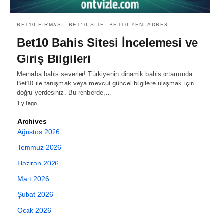
BET10 FIRMASI
BET10 SITE
BET10 YENI ADRES
Bet10 Bahis Sitesi İncelemesi ve
Giriş Bilgileri
Merhaba bahis severler! Türkiye'nin dinamik bahis ortamında
Bet10 ile tanışmak veya mevcut güncel bilgilere ulaşmak için
doğru yerdesiniz. Bu rehberde,…
1 yıl ago
Archives
Ağustos 2026
Temmuz 2026
Haziran 2026
Mart 2026
Şubat 2026
Ocak 2026