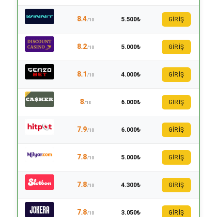
8.4
5.500₺
GİRİŞ
/10
8.2
5.000₺
GİRİŞ
/10
8.1
4.000₺
GİRİŞ
/10
8
6.000₺
GİRİŞ
/10
7.9
6.000₺
GİRİŞ
/10
7.8
5.000₺
GİRİŞ
/10
7.8
4.300₺
GİRİŞ
/10
7.8
3.050₺
GİRİŞ
/10