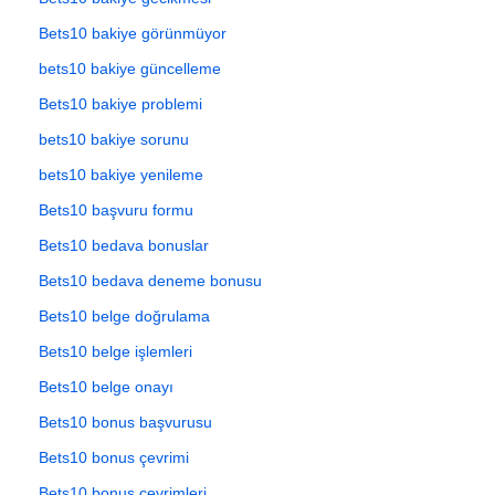
Bets10 bakiye görünmüyor
bets10 bakiye güncelleme
Bets10 bakiye problemi
bets10 bakiye sorunu
bets10 bakiye yenileme
Bets10 başvuru formu
Bets10 bedava bonuslar
Bets10 bedava deneme bonusu
Bets10 belge doğrulama
Bets10 belge işlemleri
Bets10 belge onayı
Bets10 bonus başvurusu
Bets10 bonus çevrimi
Bets10 bonus çevrimleri