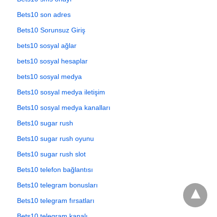
Bets10 son adres
Bets10 Sorunsuz Giriş
bets10 sosyal ağlar
bets10 sosyal hesaplar
bets10 sosyal medya
Bets10 sosyal medya iletişim
Bets10 sosyal medya kanalları
Bets10 sugar rush
Bets10 sugar rush oyunu
Bets10 sugar rush slot
Bets10 telefon bağlantısı
Bets10 telegram bonusları
Bets10 telegram fırsatları
Bets10 telegram kanalı