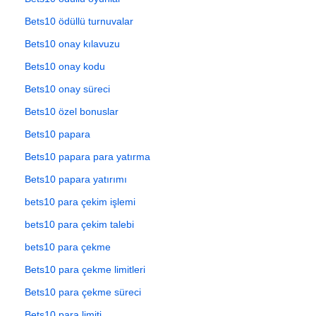
Bets10 ödüllü turnuvalar
Bets10 onay kılavuzu
Bets10 onay kodu
Bets10 onay süreci
Bets10 özel bonuslar
Bets10 papara
Bets10 papara para yatırma
Bets10 papara yatırımı
bets10 para çekim işlemi
bets10 para çekim talebi
bets10 para çekme
Bets10 para çekme limitleri
Bets10 para çekme süreci
Bets10 para limiti