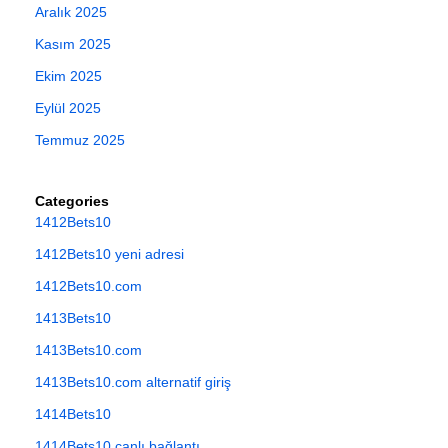
Aralık 2025
Kasım 2025
Ekim 2025
Eylül 2025
Temmuz 2025
Categories
1412Bets10
1412Bets10 yeni adresi
1412Bets10.com
1413Bets10
1413Bets10.com
1413Bets10.com alternatif giriş
1414Bets10
1414Bets10 canlı bağlantı