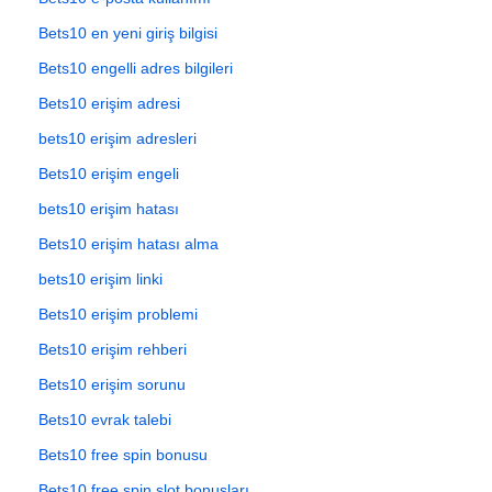
Bets10 en yeni giriş bilgisi
Bets10 engelli adres bilgileri
Bets10 erişim adresi
bets10 erişim adresleri
Bets10 erişim engeli
bets10 erişim hatası
Bets10 erişim hatası alma
bets10 erişim linki
Bets10 erişim problemi
Bets10 erişim rehberi
Bets10 erişim sorunu
Bets10 evrak talebi
Bets10 free spin bonusu
Bets10 free spin slot bonusları