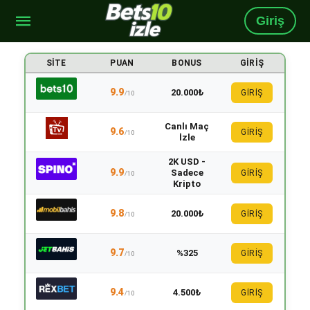
Giriş
SITE
PUAN
BONUS
GIRIŞ
9.9
20.000₺
GİRİŞ
/10
Canlı Maç
9.6
GİRİŞ
/10
İzle
2K USD -
9.9
Sadece
GİRİŞ
/10
Kripto
9.8
20.000₺
GİRİŞ
/10
9.7
%325
GİRİŞ
/10
9.4
4.500₺
GİRİŞ
/10