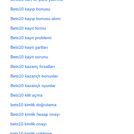
Bets10 kayıp bonusu
Bets10 kayıp bonusu alımı
Bets10 kayıt formu
Bets10 kayıt problemi
Bets10 kayıt şartları
Bets10 kayıt sorunu
Bets10 kazanç fırsatları
Bets10 kazançlı bonuslar
Bets10 kazançlı oyunlar
Bets10 kilit açma
bets10 kimlik doğrulama
Bets10 kimlik hesap onayı
bets10 kimlik onayı
bets10 kimlik yükleme