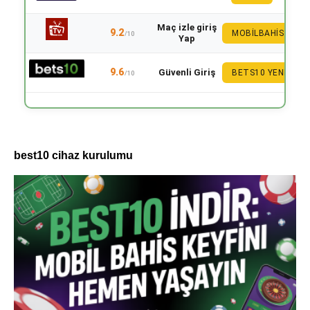
Maç izle giriş
9.2
MOBILBAHIS
/10
Yap
9.6
Güvenli Giriş
BETS10 YENI
/10
best10 cihaz kurulumu