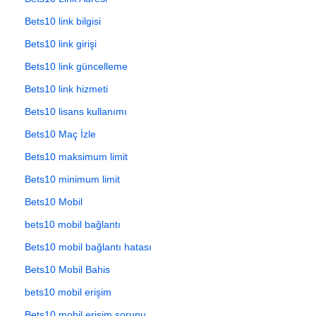
Bets10 link bilgisi
Bets10 link girişi
Bets10 link güncelleme
Bets10 link hizmeti
Bets10 lisans kullanımı
Bets10 Maç İzle
Bets10 maksimum limit
Bets10 minimum limit
Bets10 Mobil
bets10 mobil bağlantı
Bets10 mobil bağlantı hatası
Bets10 Mobil Bahis
bets10 mobil erişim
Bets10 mobil erişim sorunu