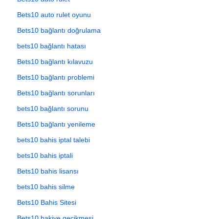
Bets10 auto rulet oyunu
Bets10 bağlantı doğrulama
bets10 bağlantı hatası
Bets10 bağlantı kılavuzu
Bets10 bağlantı problemi
Bets10 bağlantı sorunları
bets10 bağlantı sorunu
Bets10 bağlantı yenileme
bets10 bahis iptal talebi
bets10 bahis iptali
Bets10 bahis lisansı
bets10 bahis silme
Bets10 Bahis Sitesi
Bets10 bakiye gecikmesi