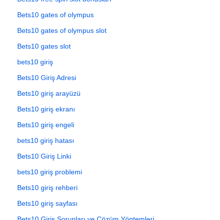
Bets10 gates of olympus
Bets10 gates of olympus slot
Bets10 gates slot
bets10 giriş
Bets10 Giriş Adresi
Bets10 giriş arayüzü
Bets10 giriş ekranı
Bets10 giriş engeli
bets10 giriş hatası
Bets10 Giriş Linki
bets10 giriş problemi
Bets10 giriş rehberi
Bets10 giriş sayfası
Bets10 Giriş Sorunları ve Çözüm Yöntemleri