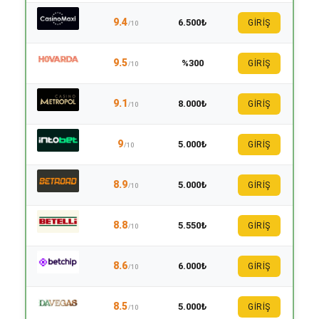
9.4
6.500₺
GİRİŞ
/10
9.5
%300
GİRİŞ
/10
9.1
8.000₺
GİRİŞ
/10
9
5.000₺
GİRİŞ
/10
8.9
5.000₺
GİRİŞ
/10
8.8
5.550₺
GİRİŞ
/10
8.6
6.000₺
GİRİŞ
/10
8.5
5.000₺
GİRİŞ
/10