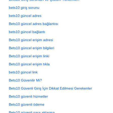
bets10 giriş sorunu
bets10 güncel adres
Bets10 güncel adres bağlantısı
bets10 güncel bağlantı
Bets10 güncel erişim adresi
Bets10 güncel erişim bilgileri
Bets10 güncel erişim linki
Bets10 güncel erişim tıkla
bets10 güncel link
Bets10 Güvenilir Mi?
Bets10 Güvenli Giriş İçin Dikkat Edilmesi Gerekenler
Bets10 güvenli hizmetler
Bets10 güvenli ödeme
Bets10 güvenli para aktarma