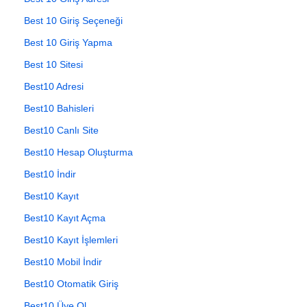
Best 10 Giriş Seçeneği
Best 10 Giriş Yapma
Best 10 Sitesi
Best10 Adresi
Best10 Bahisleri
Best10 Canlı Site
Best10 Hesap Oluşturma
Best10 İndir
Best10 Kayıt
Best10 Kayıt Açma
Best10 Kayıt İşlemleri
Best10 Mobil İndir
Best10 Otomatik Giriş
Best10 Üye Ol