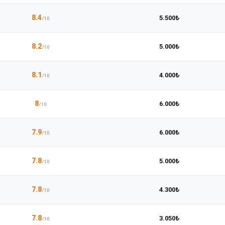
8.4
5.500₺
/10
8.2
5.000₺
/10
8.1
4.000₺
/10
8
6.000₺
/10
7.9
6.000₺
/10
7.8
5.000₺
/10
7.8
4.300₺
/10
7.8
3.050₺
/10