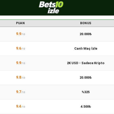
PUAN
BONUS
9.9
20.000₺
/10
9.6
Canlı Maç İzle
/10
9.9
2K USD - Sadece Kripto
/10
9.8
20.000₺
/10
9.7
%325
/10
9.4
4.500₺
/10