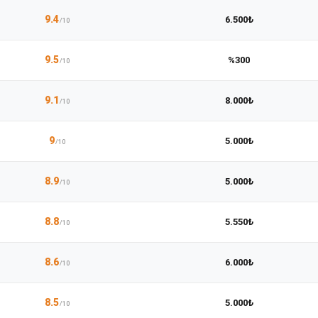
9.4
6.500₺
/10
9.5
%300
/10
9.1
8.000₺
/10
9
5.000₺
/10
8.9
5.000₺
/10
8.8
5.550₺
/10
8.6
6.000₺
/10
8.5
5.000₺
/10