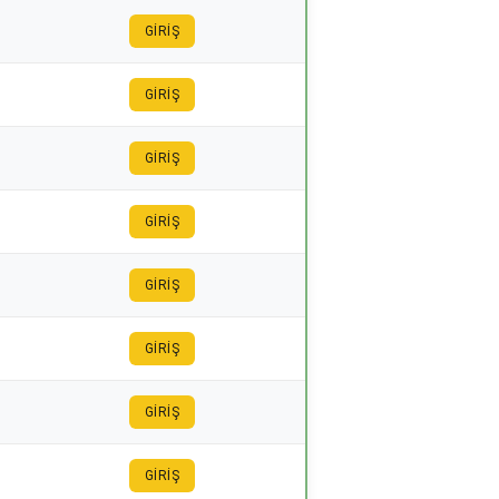
GİRİŞ
GİRİŞ
GİRİŞ
GİRİŞ
GİRİŞ
GİRİŞ
GİRİŞ
GİRİŞ