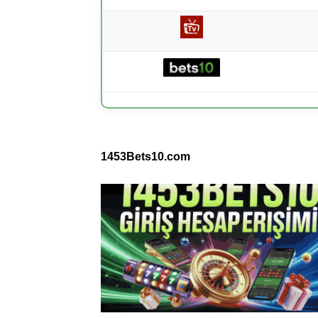
1453Bets10.com