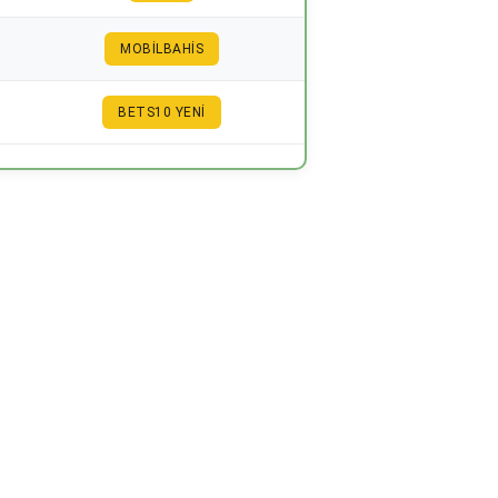
MOBILBAHIS
BETS10 YENI