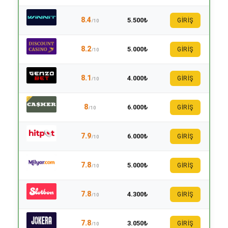
8.4
5.500₺
GİRİŞ
/10
8.2
5.000₺
GİRİŞ
/10
8.1
4.000₺
GİRİŞ
/10
8
6.000₺
GİRİŞ
/10
7.9
6.000₺
GİRİŞ
/10
7.8
5.000₺
GİRİŞ
/10
7.8
4.300₺
GİRİŞ
/10
7.8
3.050₺
GİRİŞ
/10