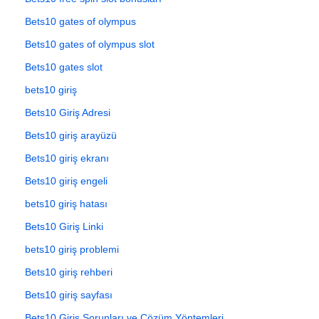
Bets10 gates of olympus
Bets10 gates of olympus slot
Bets10 gates slot
bets10 giriş
Bets10 Giriş Adresi
Bets10 giriş arayüzü
Bets10 giriş ekranı
Bets10 giriş engeli
bets10 giriş hatası
Bets10 Giriş Linki
bets10 giriş problemi
Bets10 giriş rehberi
Bets10 giriş sayfası
Bets10 Giriş Sorunları ve Çözüm Yöntemleri