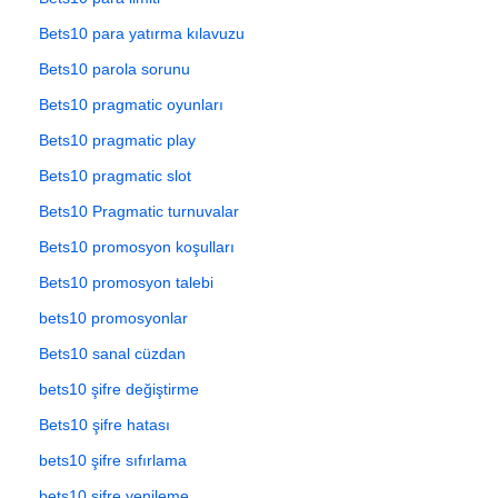
Bets10 para yatırma kılavuzu
Bets10 parola sorunu
Bets10 pragmatic oyunları
Bets10 pragmatic play
Bets10 pragmatic slot
Bets10 Pragmatic turnuvalar
Bets10 promosyon koşulları
Bets10 promosyon talebi
bets10 promosyonlar
Bets10 sanal cüzdan
bets10 şifre değiştirme
Bets10 şifre hatası
bets10 şifre sıfırlama
bets10 şifre yenileme