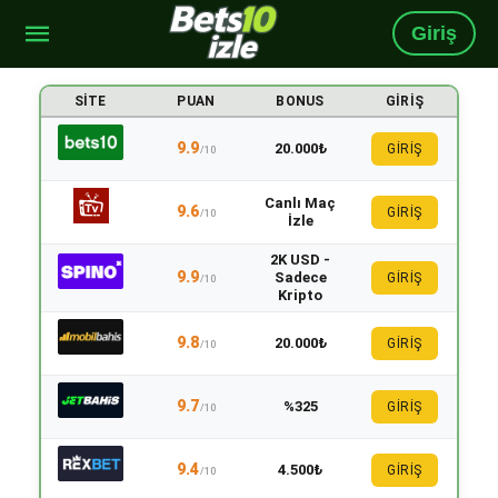
Giriş
SITE
PUAN
BONUS
GIRIŞ
9.9
20.000₺
GİRİŞ
/10
Canlı Maç
9.6
GİRİŞ
/10
İzle
2K USD -
9.9
Sadece
GİRİŞ
/10
Kripto
9.8
20.000₺
GİRİŞ
/10
9.7
%325
GİRİŞ
/10
9.4
4.500₺
GİRİŞ
/10