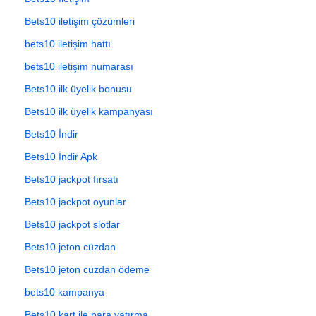
Bets10 iletişim çözümleri
bets10 iletişim hattı
bets10 iletişim numarası
Bets10 ilk üyelik bonusu
Bets10 ilk üyelik kampanyası
Bets10 İndir
Bets10 İndir Apk
Bets10 jackpot fırsatı
Bets10 jackpot oyunlar
Bets10 jackpot slotlar
Bets10 jeton cüzdan
Bets10 jeton cüzdan ödeme
bets10 kampanya
Bets10 kart ile para yatırma