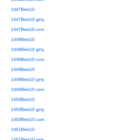
1447Bets10
1447Bets10 giriş
1447Bets10.com
1448Bets10
1448Bets10 giriş
1448Bets10.com
1449Bets10
1449Bets10 giriş
1449Bets10.com
1450Bets10
1450Bets10 giriş
1450Bets10.com
1451Bets10
1451Bets10 giriş