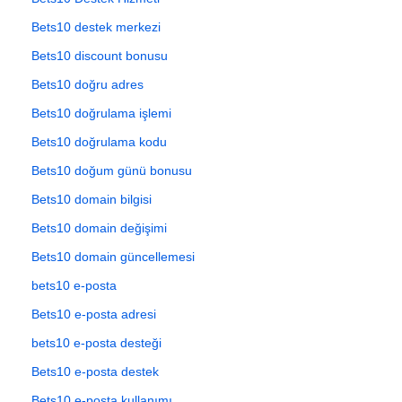
Bets10 destek merkezi
Bets10 discount bonusu
Bets10 doğru adres
Bets10 doğrulama işlemi
Bets10 doğrulama kodu
Bets10 doğum günü bonusu
Bets10 domain bilgisi
Bets10 domain değişimi
Bets10 domain güncellemesi
bets10 e-posta
Bets10 e-posta adresi
bets10 e-posta desteği
Bets10 e-posta destek
Bets10 e-posta kullanımı