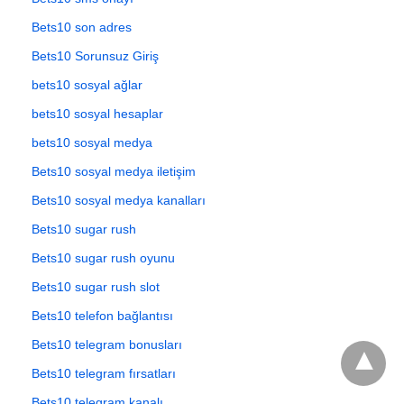
Bets10 son adres
Bets10 Sorunsuz Giriş
bets10 sosyal ağlar
bets10 sosyal hesaplar
bets10 sosyal medya
Bets10 sosyal medya iletişim
Bets10 sosyal medya kanalları
Bets10 sugar rush
Bets10 sugar rush oyunu
Bets10 sugar rush slot
Bets10 telefon bağlantısı
Bets10 telegram bonusları
Bets10 telegram fırsatları
Bets10 telegram kanalı