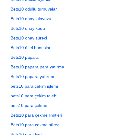
Bets10 ödüllü turnuvalar
Bets10 onay kılavuzu
Bets10 onay kodu
Bets10 onay süreci
Bets10 özel bonuslar
Bets10 papara
Bets10 papara para yatırma
Bets10 papara yatırımı
bets10 para çekim işlemi
bets10 para çekim talebi
bets10 para çekme
Bets10 para çekme limitleri
Bets10 para çekme süreci
Bets10 para limiti