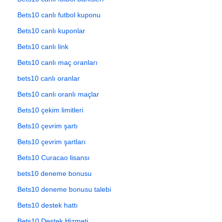
Bets10 canlı futbol kuponu
Bets10 canlı kuponlar
Bets10 canlı link
Bets10 canlı maç oranları
bets10 canlı oranlar
Bets10 canlı oranlı maçlar
Bets10 çekim limitleri
Bets10 çevrim şartı
Bets10 çevrim şartları
Bets10 Curacao lisansı
bets10 deneme bonusu
Bets10 deneme bonusu talebi
Bets10 destek hattı
Bets10 Destek Hizmeti