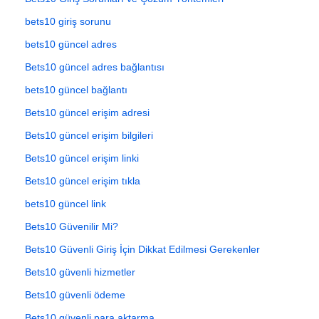
bets10 giriş sorunu
bets10 güncel adres
Bets10 güncel adres bağlantısı
bets10 güncel bağlantı
Bets10 güncel erişim adresi
Bets10 güncel erişim bilgileri
Bets10 güncel erişim linki
Bets10 güncel erişim tıkla
bets10 güncel link
Bets10 Güvenilir Mi?
Bets10 Güvenli Giriş İçin Dikkat Edilmesi Gerekenler
Bets10 güvenli hizmetler
Bets10 güvenli ödeme
Bets10 güvenli para aktarma