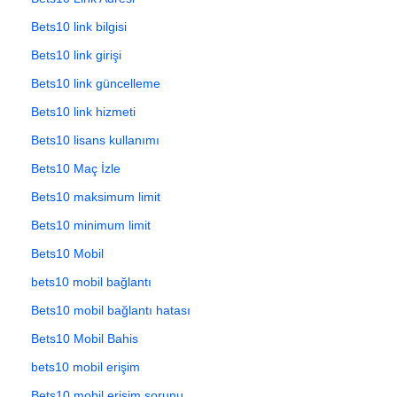
Bets10 link bilgisi
Bets10 link girişi
Bets10 link güncelleme
Bets10 link hizmeti
Bets10 lisans kullanımı
Bets10 Maç İzle
Bets10 maksimum limit
Bets10 minimum limit
Bets10 Mobil
bets10 mobil bağlantı
Bets10 mobil bağlantı hatası
Bets10 Mobil Bahis
bets10 mobil erişim
Bets10 mobil erişim sorunu