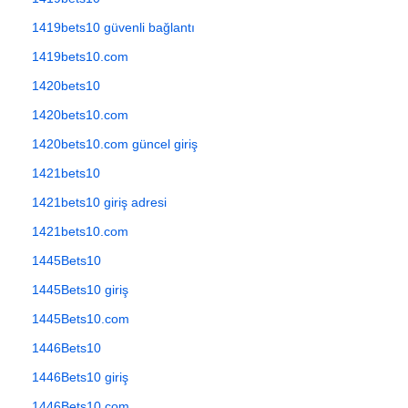
1419bets10 güvenli bağlantı
1419bets10.com
1420bets10
1420bets10.com
1420bets10.com güncel giriş
1421bets10
1421bets10 giriş adresi
1421bets10.com
1445Bets10
1445Bets10 giriş
1445Bets10.com
1446Bets10
1446Bets10 giriş
1446Bets10.com