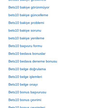
Bets10 bakiye görünmüyor
bets10 bakiye güncelleme
Bets10 bakiye problemi
bets10 bakiye sorunu
bets10 bakiye yenileme
Bets10 başvuru formu
Bets10 bedava bonuslar
Bets10 bedava deneme bonusu
Bets10 belge doğrulama
Bets10 belge işlemleri
Bets10 belge onayı
Bets10 bonus başvurusu
Bets10 bonus çevrimi
Bets10 bonus çevrimleri