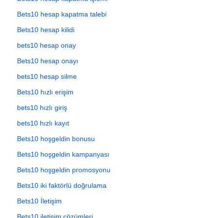
Bets10 hesap kapatma talebi
Bets10 hesap kilidi
bets10 hesap onay
Bets10 hesap onayı
bets10 hesap silme
Bets10 hızlı erişim
bets10 hızlı giriş
bets10 hızlı kayıt
Bets10 hoşgeldin bonusu
Bets10 hoşgeldin kampanyası
Bets10 hoşgeldin promosyonu
Bets10 iki faktörlü doğrulama
Bets10 İletişim
Bets10 iletişim çözümleri