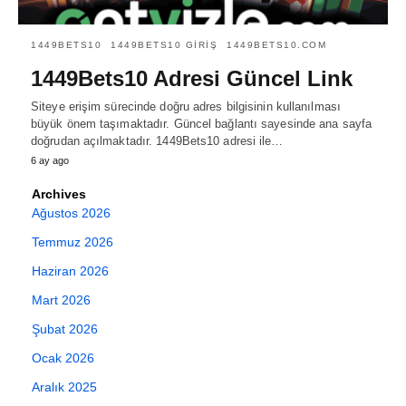
1449BETS10
1449BETS10 GIRIŞ
1449BETS10.COM
1449Bets10 Adresi Güncel Link
Siteye erişim sürecinde doğru adres bilgisinin kullanılması
büyük önem taşımaktadır. Güncel bağlantı sayesinde ana sayfa
doğrudan açılmaktadır. 1449Bets10 adresi ile…
6 ay ago
Archives
Ağustos 2026
Temmuz 2026
Haziran 2026
Mart 2026
Şubat 2026
Ocak 2026
Aralık 2025