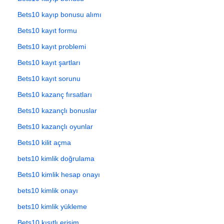
Bets10 kayıp bonusu alımı
Bets10 kayıt formu
Bets10 kayıt problemi
Bets10 kayıt şartları
Bets10 kayıt sorunu
Bets10 kazanç fırsatları
Bets10 kazançlı bonuslar
Bets10 kazançlı oyunlar
Bets10 kilit açma
bets10 kimlik doğrulama
Bets10 kimlik hesap onayı
bets10 kimlik onayı
bets10 kimlik yükleme
Bets10 kısıtlı erişim