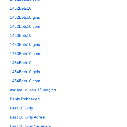
1452Bets10
1452Bets10 giriş
1452Bets10.com
1453Bets10
1453Bets10 giriş
1453Bets10.com
1454Bets10
1454Bets10 giriş
1454Bets10.com
avrupa ligi son 16 maçları
Bahis Rehberleri
Best 10 Giriş
Best 10 Giriş Adresi
Best 10 Giriş Seçeneği