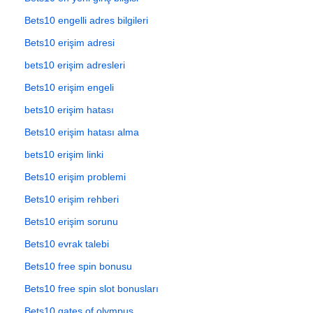
Bets10 engelli adres bilgileri
Bets10 erişim adresi
bets10 erişim adresleri
Bets10 erişim engeli
bets10 erişim hatası
Bets10 erişim hatası alma
bets10 erişim linki
Bets10 erişim problemi
Bets10 erişim rehberi
Bets10 erişim sorunu
Bets10 evrak talebi
Bets10 free spin bonusu
Bets10 free spin slot bonusları
Bets10 gates of olympus