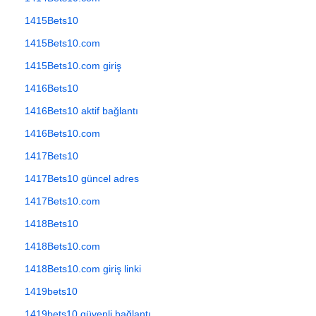
1415Bets10
1415Bets10.com
1415Bets10.com giriş
1416Bets10
1416Bets10 aktif bağlantı
1416Bets10.com
1417Bets10
1417Bets10 güncel adres
1417Bets10.com
1418Bets10
1418Bets10.com
1418Bets10.com giriş linki
1419bets10
1419bets10 güvenli bağlantı