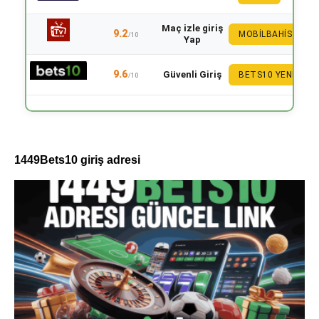
Maç izle giriş
9.2
MOBILBAHIS
/10
Yap
9.6
Güvenli Giriş
BETS10 YENI
/10
1449Bets10 giriş adresi