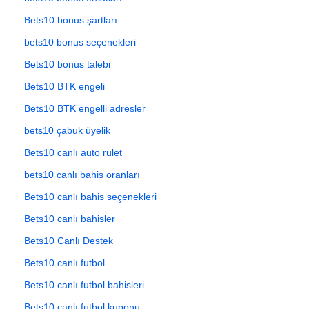
Bets10 bonus şartları
bets10 bonus seçenekleri
Bets10 bonus talebi
Bets10 BTK engeli
Bets10 BTK engelli adresler
bets10 çabuk üyelik
Bets10 canlı auto rulet
bets10 canlı bahis oranları
Bets10 canlı bahis seçenekleri
Bets10 canlı bahisler
Bets10 Canlı Destek
Bets10 canlı futbol
Bets10 canlı futbol bahisleri
Bets10 canlı futbol kuponu