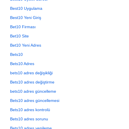
Best10 Uygulama
Best10 Yeni Giriş
Bet10 Firması
Bet10 Site
Bet10 Yeni Adres
Bets10
Bets10 Adres
bets10 adres değişikliği
Bets10 adres değiştirme
bets10 adres güncelleme
Bets10 adres güncellemesi
Bets10 adres kontrolü
Bets10 adres sorunu
Bets10 adres yenileme