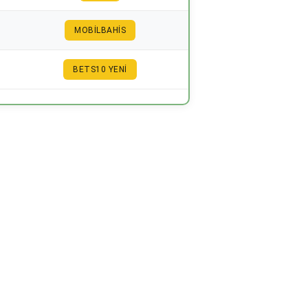
MOBILBAHIS
BETS10 YENI