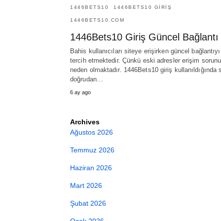
1446BETS10
1446BETS10 GIRIŞ
1446BETS10.COM
1446Bets10 Giriş Güncel Bağlantı
Bahis kullanıcıları siteye erişirken güncel bağlantıyı
tercih etmektedir. Çünkü eski adresler erişim sorun
neden olmaktadır. 1446Bets10 giriş kullanıldığında s
doğrudan…
6 ay ago
Archives
Ağustos 2026
Temmuz 2026
Haziran 2026
Mart 2026
Şubat 2026