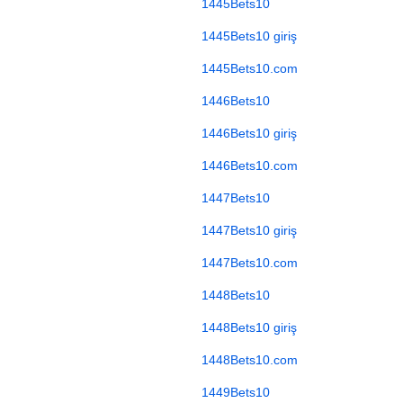
1445Bets10
1445Bets10 giriş
1445Bets10.com
1446Bets10
1446Bets10 giriş
1446Bets10.com
1447Bets10
1447Bets10 giriş
1447Bets10.com
1448Bets10
1448Bets10 giriş
1448Bets10.com
1449Bets10