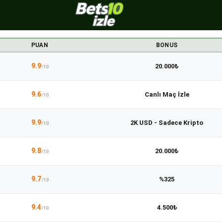
PUAN
BONUS
9.9
20.000₺
/10
9.6
Canlı Maç İzle
/10
9.9
2K USD - Sadece Kripto
/10
9.8
20.000₺
/10
9.7
%325
/10
9.4
4.500₺
/10