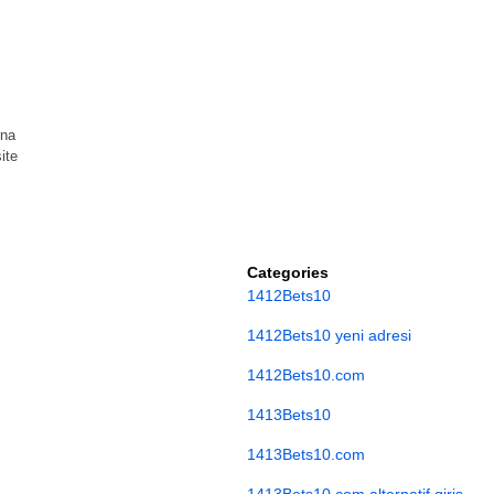
una
ite
Categories
1412Bets10
1412Bets10 yeni adresi
1412Bets10.com
1413Bets10
1413Bets10.com