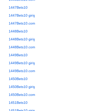
1447Bets10
1447Bets10 giriş
1447Bets10.com
1448Bets10
1448Bets10 giriş
1448Bets10.com
1449Bets10
1449Bets10 giriş
1449Bets10.com
1450Bets10
1450Bets10 giriş
1450Bets10.com
1451Bets10
1451Bets10 giriş