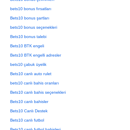
bets10 bonus fırsatları
Bets10 bonus şartları
bets10 bonus seçenekleri
Bets10 bonus talebi
Bets10 BTK engeli
Bets10 BTK engelli adresler
bets10 çabuk üyelik
Bets10 canlı auto rulet
bets10 canlı bahis oranları
Bets10 canlı bahis seçenekleri
Bets10 canlı bahisler
Bets10 Canlı Destek
Bets10 canlı futbol
Bets10 canlı futbol bahisleri