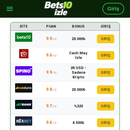
Giriş
SITE
PUAN
BONUS
GIRIŞ
9.9
20.000₺
GİRİŞ
/10
Canlı Maç
9.6
GİRİŞ
/10
İzle
2K USD -
9.9
Sadece
GİRİŞ
/10
Kripto
9.8
20.000₺
GİRİŞ
/10
9.7
%325
GİRİŞ
/10
9.4
4.500₺
GİRİŞ
/10