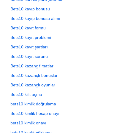
Bets10 kayıp bonusu
Bets10 kayıp bonusu alımı
Bets10 kayıt formu
Bets10 kayıt problemi
Bets10 kayıt şartları
Bets10 kayıt sorunu
Bets10 kazanç fırsatları
Bets10 kazançlı bonuslar
Bets10 kazançlı oyunlar
Bets10 kilit açma
bets10 kimlik doğrulama
Bets10 kimlik hesap onayı
bets10 kimlik onayı
bets10 kimlik yükleme