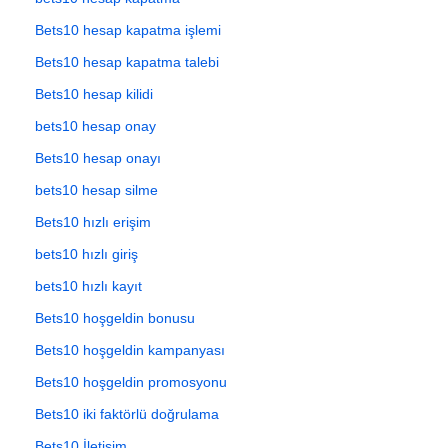
Bets10 hesap kapatma işlemi
Bets10 hesap kapatma talebi
Bets10 hesap kilidi
bets10 hesap onay
Bets10 hesap onayı
bets10 hesap silme
Bets10 hızlı erişim
bets10 hızlı giriş
bets10 hızlı kayıt
Bets10 hoşgeldin bonusu
Bets10 hoşgeldin kampanyası
Bets10 hoşgeldin promosyonu
Bets10 iki faktörlü doğrulama
Bets10 İletişim