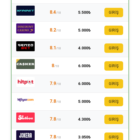
8.4
5.500₺
GİRİŞ
/10
8.2
5.000₺
GİRİŞ
/10
8.1
4.000₺
GİRİŞ
/10
8
6.000₺
GİRİŞ
/10
7.9
6.000₺
GİRİŞ
/10
7.8
5.000₺
GİRİŞ
/10
7.8
4.300₺
GİRİŞ
/10
7.8
3.050₺
GİRİŞ
/10