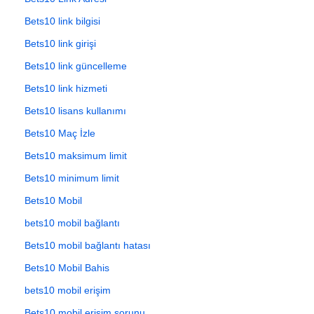
Bets10 link bilgisi
Bets10 link girişi
Bets10 link güncelleme
Bets10 link hizmeti
Bets10 lisans kullanımı
Bets10 Maç İzle
Bets10 maksimum limit
Bets10 minimum limit
Bets10 Mobil
bets10 mobil bağlantı
Bets10 mobil bağlantı hatası
Bets10 Mobil Bahis
bets10 mobil erişim
Bets10 mobil erişim sorunu