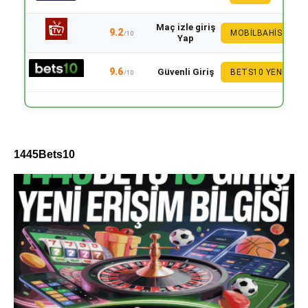
Maç izle giriş
9.2
MOBILBAHIS
/10
Yap
9.6
Güvenli Giriş
BETS10 YENI
/10
1445Bets10