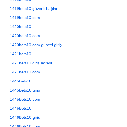
1419bets10 güvenli bağlantı
1419bets10.com
1420bets10
1420bets10.com
1420bets10.com güncel giriş
1421bets10
1421bets10 giriş adresi
1421bets10.com
1445Bets10
1445Bets10 giriş
1445Bets10.com
1446Bets10
1446Bets10 giriş
1446Bets10.com