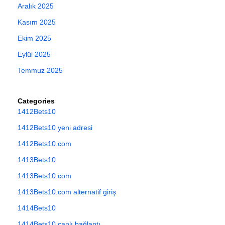
Aralık 2025
Kasım 2025
Ekim 2025
Eylül 2025
Temmuz 2025
Categories
1412Bets10
1412Bets10 yeni adresi
1412Bets10.com
1413Bets10
1413Bets10.com
1413Bets10.com alternatif giriş
1414Bets10
1414Bets10 canlı bağlantı