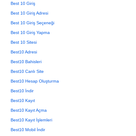
Best 10 Giriş
Best 10 Giriş Adresi
Best 10 Giriş Seçeneği
Best 10 Giriş Yapma
Best 10 Sitesi
Best10 Adresi
Best10 Bahisleri
Best10 Canlı Site
Best10 Hesap Oluşturma
Best10 İndir
Best10 Kayıt
Best10 Kayıt Açma
Best10 Kayıt İşlemleri
Best10 Mobil İndir