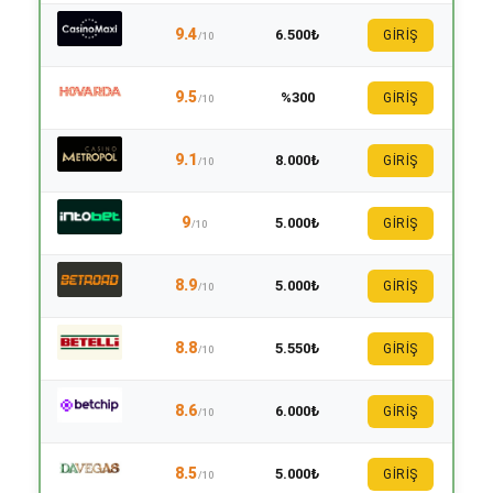
9.4
6.500₺
GİRİŞ
/10
9.5
%300
GİRİŞ
/10
9.1
8.000₺
GİRİŞ
/10
9
5.000₺
GİRİŞ
/10
8.9
5.000₺
GİRİŞ
/10
8.8
5.550₺
GİRİŞ
/10
8.6
6.000₺
GİRİŞ
/10
8.5
5.000₺
GİRİŞ
/10