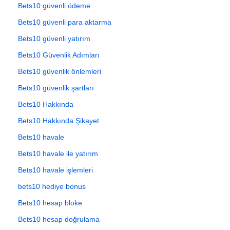
Bets10 güvenli ödeme
Bets10 güvenli para aktarma
Bets10 güvenli yatırım
Bets10 Güvenlik Adımları
Bets10 güvenlik önlemleri
Bets10 güvenlik şartları
Bets10 Hakkında
Bets10 Hakkında Şikayet
Bets10 havale
Bets10 havale ile yatırım
Bets10 havale işlemleri
bets10 hediye bonus
Bets10 hesap bloke
Bets10 hesap doğrulama