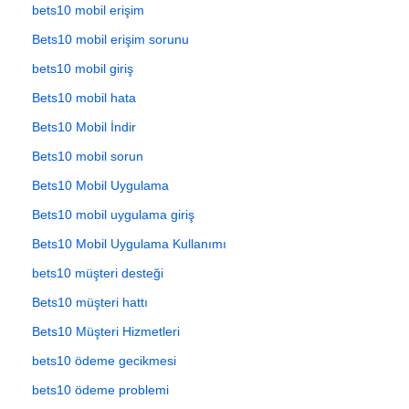
bets10 mobil erişim
Bets10 mobil erişim sorunu
bets10 mobil giriş
Bets10 mobil hata
Bets10 Mobil İndir
Bets10 mobil sorun
Bets10 Mobil Uygulama
Bets10 mobil uygulama giriş
Bets10 Mobil Uygulama Kullanımı
bets10 müşteri desteği
Bets10 müşteri hattı
Bets10 Müşteri Hizmetleri
bets10 ödeme gecikmesi
bets10 ödeme problemi