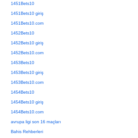
1451Bets10
1451Bets10 giriş
1451Bets10.com
1452Bets10
1452Bets10 giriş
1452Bets10.com
1453Bets10
1453Bets10 giriş
1453Bets10.com
1454Bets10
1454Bets10 giriş
1454Bets10.com
avrupa ligi son 16 maçları
Bahis Rehberleri