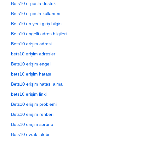
Bets10 e-posta destek
Bets10 e-posta kullanımı
Bets10 en yeni giriş bilgisi
Bets10 engelli adres bilgileri
Bets10 erişim adresi
bets10 erişim adresleri
Bets10 erişim engeli
bets10 erişim hatası
Bets10 erişim hatası alma
bets10 erişim linki
Bets10 erişim problemi
Bets10 erişim rehberi
Bets10 erişim sorunu
Bets10 evrak talebi