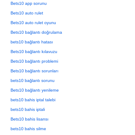
Bets10 app sorunu
Bets10 auto rulet
Bets10 auto rulet oyunu
Bets10 bağlantı doğrulama
bets10 bağlantı hatası
Bets10 bağlantı kılavuzu
Bets10 bağlantı problemi
Bets10 bağlantı sorunları
bets10 bağlantı sorunu
Bets10 bağlantı yenileme
bets10 bahis iptal talebi
bets10 bahis iptali
Bets10 bahis lisansı
bets10 bahis silme