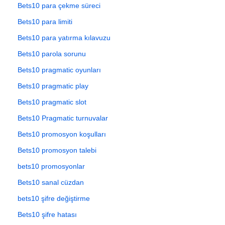
Bets10 para çekme süreci
Bets10 para limiti
Bets10 para yatırma kılavuzu
Bets10 parola sorunu
Bets10 pragmatic oyunları
Bets10 pragmatic play
Bets10 pragmatic slot
Bets10 Pragmatic turnuvalar
Bets10 promosyon koşulları
Bets10 promosyon talebi
bets10 promosyonlar
Bets10 sanal cüzdan
bets10 şifre değiştirme
Bets10 şifre hatası