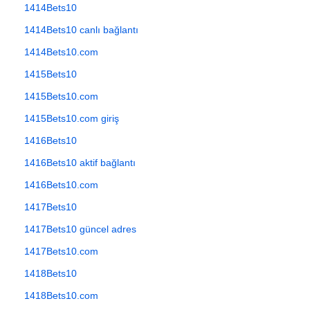
1414Bets10
1414Bets10 canlı bağlantı
1414Bets10.com
1415Bets10
1415Bets10.com
1415Bets10.com giriş
1416Bets10
1416Bets10 aktif bağlantı
1416Bets10.com
1417Bets10
1417Bets10 güncel adres
1417Bets10.com
1418Bets10
1418Bets10.com