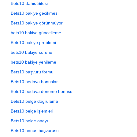
Bets10 Bahis Sitesi
Bets10 bakiye gecikmesi
Bets10 bakiye görünmüyor
bets10 bakiye güncelleme
Bets10 bakiye problemi
bets10 bakiye sorunu
bets10 bakiye yenileme
Bets10 başvuru formu
Bets10 bedava bonuslar
Bets10 bedava deneme bonusu
Bets10 belge doğrulama
Bets10 belge işlemleri
Bets10 belge onayı
Bets10 bonus başvurusu