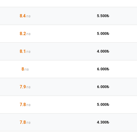
8.4
5.500₺
/10
8.2
5.000₺
/10
8.1
4.000₺
/10
8
6.000₺
/10
7.9
6.000₺
/10
7.8
5.000₺
/10
7.8
4.300₺
/10