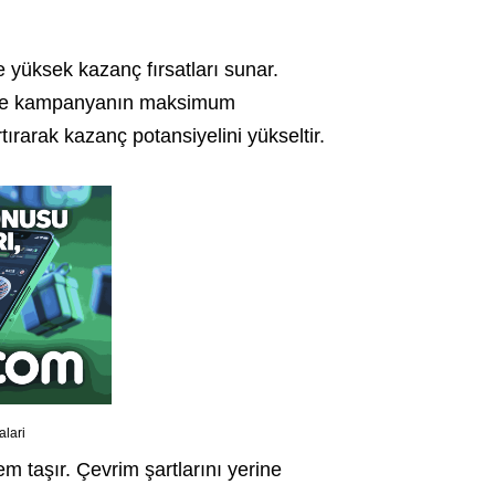
e yüksek kazanç fırsatları sunar.
alı ve kampanyanın maksimum
rtırarak kazanç potansiyelini yükseltir.
lari
 taşır. Çevrim şartlarını yerine