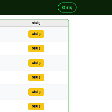
Giriş
GIRIŞ
GİRİŞ
GİRİŞ
GİRİŞ
GİRİŞ
GİRİŞ
GİRİŞ