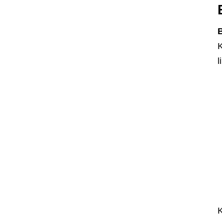
K
l
K