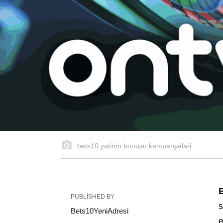
bets10 yatirim bonusu kampanyalari
PUBLISHED BY
s
Bets10YeniAdresi
e