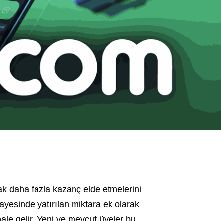
arak daha fazla kazanç elde etmelerini
yesinde yatırılan miktara ek olarak
ale gelir. Yeni ve mevcut üyeler bu