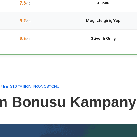
7.8
3.050₺
/10
9.2
Maç izle giriş Yap
/10
9.6
Güvenli Giriş
/10
BETS10 YATIRIM PROMOSYONU
ım Bonusu Kampanya