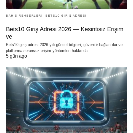
BAHIS REHBERLERI
BETS10 GIRIŞ ADRESI
Bets10 Giriş Adresi 2026 — Kesintisiz Erişim
ve
Bets10 giriş adresi 2026 yılı güncel bilgileri, güvenilir bağlantılar ve
platforma sorunsuz erişim yöntemleri hakkında…
5 gün ago