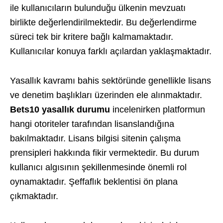
ile kullanıcıların bulunduğu ülkenin mevzuatı
birlikte değerlendirilmektedir. Bu değerlendirme
süreci tek bir kritere bağlı kalmamaktadır.
Kullanıcılar konuya farklı açılardan yaklaşmaktadır.
Yasallık kavramı bahis sektöründe genellikle lisans
ve denetim başlıkları üzerinden ele alınmaktadır.
Bets10 yasallık durumu
incelenirken platformun
hangi otoriteler tarafından lisanslandığına
bakılmaktadır. Lisans bilgisi sitenin çalışma
prensipleri hakkında fikir vermektedir. Bu durum
kullanıcı algısının şekillenmesinde önemli rol
oynamaktadır. Şeffaflık beklentisi ön plana
çıkmaktadır.