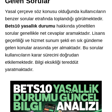
Gelen Sorular
Yasal çerçeve söz konusu olduğunda kullanıcıların
benzer sorular etrafında toplandığı görülmektedir.
Bets10 yasallık durumu
hakkında yöneltilen
sorular genellikle net cevaplar aramaktadır. Lisans
geçerliliği ve hizmet sunum şekli en sık gündeme
gelen konular arasında yer almaktadır. Bu sorular
kullanıcıların karar sürecini doğrudan
etkilemektedir. Bilgi eksikliği tereddüt
yaratmaktadır.