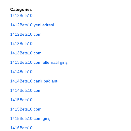
Categories
1412Bets10
1412Bets10 yeni adresi
1412Bets10.com
1413Bets10
1413Bets10.com
1413Bets10.com alternatif giriş
1414Bets10
1414Bets10 canlı bağlantı
1414Bets10.com
1415Bets10
1415Bets10.com
1415Bets10.com giriş
1416Bets10