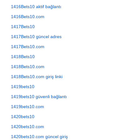
1416Bets10 aktif bağlantı
1416Bets10.com
1417Bets10
1417Bets10 güncel adres
1417Bets10.com
1418Bets10
1418Bets10.com
1418Bets10.com giriş linki
1419bets10
1419bets10 güvenli bağlantı
1419bets10.com
1420bets10
1420bets10.com
1420bets10.com güncel giriş