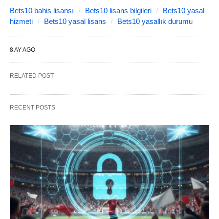
Bets10 bahis lisansı
Bets10 lisans bilgileri
Bets10 yasal
hizmeti
Bets10 yasal lisans
Bets10 yasallık durumu
8 AY AGO
RELATED POST
RECENT POSTS