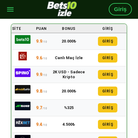
Giriş
SITE
PUAN
BONUS
GIRIŞ
9.9
20.000₺
GİRİŞ
/10
9.6
Canlı Maç İzle
GİRİŞ
/10
2K USD - Sadece
9.9
GİRİŞ
/10
Kripto
9.8
20.000₺
GİRİŞ
/10
9.7
%325
GİRİŞ
/10
9.4
4.500₺
GİRİŞ
/10