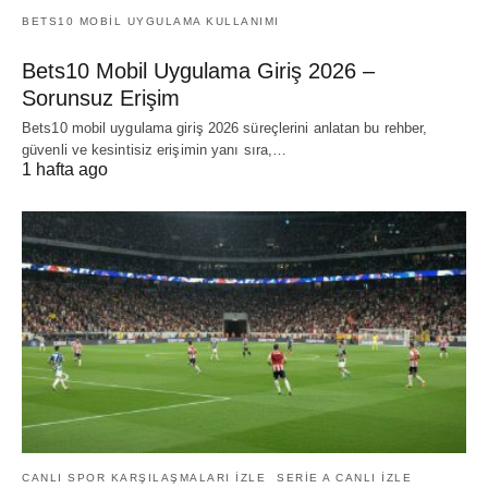
BETS10 MOBIL UYGULAMA KULLANIMI
Bets10 Mobil Uygulama Giriş 2026 –
Sorunsuz Erişim
Bets10 mobil uygulama giriş 2026 süreçlerini anlatan bu rehber,
güvenli ve kesintisiz erişimin yanı sıra,…
1 hafta ago
CANLI SPOR KARŞILAŞMALARI IZLE
SERIE A CANLI IZLE