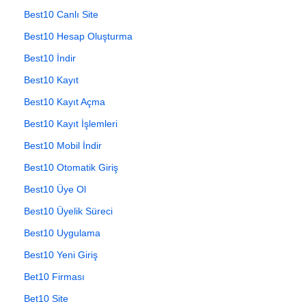
Best10 Canlı Site
Best10 Hesap Oluşturma
Best10 İndir
Best10 Kayıt
Best10 Kayıt Açma
Best10 Kayıt İşlemleri
Best10 Mobil İndir
Best10 Otomatik Giriş
Best10 Üye Ol
Best10 Üyelik Süreci
Best10 Uygulama
Best10 Yeni Giriş
Bet10 Firması
Bet10 Site