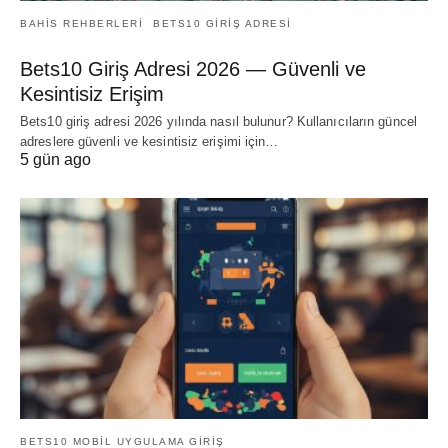
BAHIS REHBERLERI
BETS10 GIRIŞ ADRESI
Bets10 Giriş Adresi 2026 — Güvenli ve
Kesintisiz Erişim
Bets10 giriş adresi 2026 yılında nasıl bulunur? Kullanıcıların güncel
adreslere güvenli ve kesintisiz erişimi için…
5 gün ago
BETS10 MOBIL UYGULAMA GIRIŞ