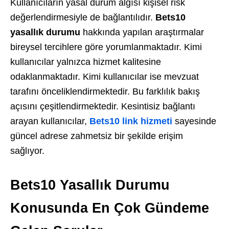
Kullanıcıların yasal durum algısı kişisel risk
değerlendirmesiyle de bağlantılıdır.
Bets10
yasallık durumu
hakkında yapılan araştırmalar
bireysel tercihlere göre yorumlanmaktadır. Kimi
kullanıcılar yalnızca hizmet kalitesine
odaklanmaktadır. Kimi kullanıcılar ise mevzuat
tarafını önceliklendirmektedir. Bu farklılık bakış
açısını çeşitlendirmektedir.
Kesintisiz bağlantı
arayan kullanıcılar,
Bets10 link hizmeti
sayesinde
güncel adrese zahmetsiz bir şekilde erişim
sağlıyor.
Bets10 Yasallık Durumu
Konusunda En Çok Gündeme