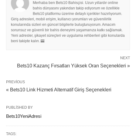
Merhaba ben Bets10 Bahisçisi. Uzun yıllardır online
bahis dünyasını yakından takip ediyorum ve özellikle
Bets10 platformu üzerine detaylı içerikler hazırlıyorum.
Giriş adresleri, mobil erişim, kullanıcı yorumları ve güvenilirlik
konularında sizleri en güncel bilgilerle buluşturuyorum. Amacım
sorunsuz ve güvenli bir bahis deneyimi yaşamanıza katkı sağlamak.
Yeni adresler, şikayet süreçleri ve uygulama rehberleri gibi konularda
beni takipte kalın. 🎰
NEXT
Bets10 Kazanç Fırsatları Yüksek Oran Seçenekleri »
PREVIOUS
« Bets10 Link Hizmeti Alternatif Giriş Seçenekleri
PUBLISHED BY
Bets10YeniAdresi
TAGS: