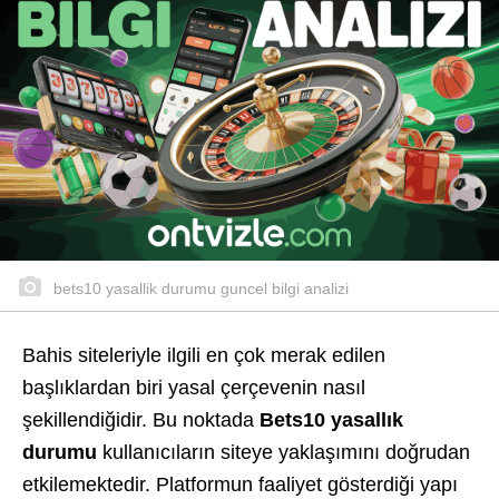
bets10 yasallik durumu guncel bilgi analizi
Bahis siteleriyle ilgili en çok merak edilen
başlıklardan biri yasal çerçevenin nasıl
şekillendiğidir. Bu noktada
Bets10 yasallık
durumu
kullanıcıların siteye yaklaşımını doğrudan
etkilemektedir. Platformun faaliyet gösterdiği yapı