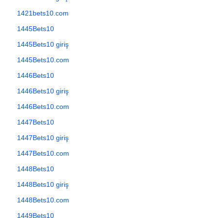
1421bets10.com
1445Bets10
1445Bets10 giriş
1445Bets10.com
1446Bets10
1446Bets10 giriş
1446Bets10.com
1447Bets10
1447Bets10 giriş
1447Bets10.com
1448Bets10
1448Bets10 giriş
1448Bets10.com
1449Bets10