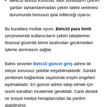
Mevcut Bonus Kontrolü: Aktif bonusların çevrim
şartları tamamlanmadan çekim talebi verilmesi
durumunda bonusun iptal edileceği uyarısı.
Bu kurallara mutlak uyum,
Bets10 para limiti
çerçevesinde kullanıcıların çekim taleplerinin
finansal güvenlik birimi tarafından gecikmeden
işleme alınmasını sağlar.
Bahis severler
Bets10 güncel giriş
adresi ile
siteye sorunsuz şekilde erişebilmektedir. Sürekli
yenilenen bağlantılar sayesinde erişim engelleri
aşılmaktadır. En güncel adresi takip etmek için
resmi kanalları incelemek gereklidir. Canlı destek
ve sosyal medya hesaplarından da yardım
alabilirsiniz.