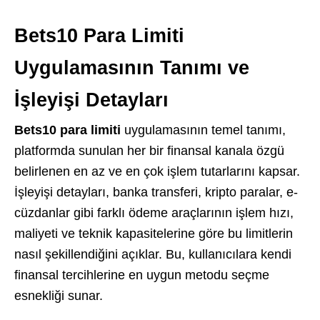
Bets10 Para Limiti
Uygulamasının Tanımı ve
İşleyişi Detayları
Bets10 para limiti
uygulamasının temel tanımı,
platformda sunulan her bir finansal kanala özgü
belirlenen en az ve en çok işlem tutarlarını kapsar.
İşleyişi detayları, banka transferi, kripto paralar, e-
cüzdanlar gibi farklı ödeme araçlarının işlem hızı,
maliyeti ve teknik kapasitelerine göre bu limitlerin
nasıl şekillendiğini açıklar. Bu, kullanıcılara kendi
finansal tercihlerine en uygun metodu seçme
esnekliği sunar.