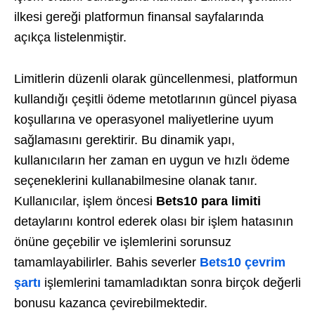
ilkesi gereği platformun finansal sayfalarında
açıkça listelenmiştir.
Limitlerin düzenli olarak güncellenmesi, platformun
kullandığı çeşitli ödeme metotlarının güncel piyasa
koşullarına ve operasyonel maliyetlerine uyum
sağlamasını gerektirir. Bu dinamik yapı,
kullanıcıların her zaman en uygun ve hızlı ödeme
seçeneklerini kullanabilmesine olanak tanır.
Kullanıcılar, işlem öncesi
Bets10 para limiti
detaylarını kontrol ederek olası bir işlem hatasının
önüne geçebilir ve işlemlerini sorunsuz
tamamlayabilirler.
Bahis severler
Bets10 çevrim
şartı
işlemlerini tamamladıktan sonra birçok değerli
bonusu kazanca çevirebilmektedir.