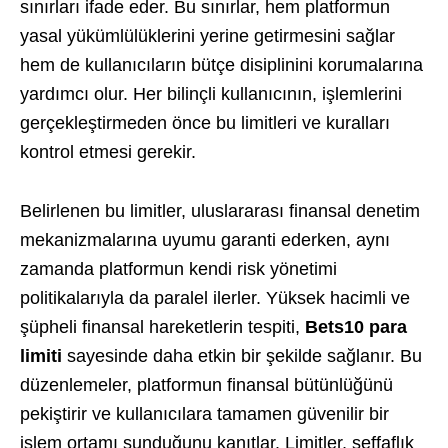
sınırları ifade eder. Bu sınırlar, hem platformun
yasal yükümlülüklerini yerine getirmesini sağlar
hem de kullanıcıların bütçe disiplinini korumalarına
yardımcı olur. Her bilinçli kullanıcının, işlemlerini
gerçekleştirmeden önce bu limitleri ve kuralları
kontrol etmesi gerekir.
Belirlenen bu limitler, uluslararası finansal denetim
mekanizmalarına uyumu garanti ederken, aynı
zamanda platformun kendi risk yönetimi
politikalarıyla da paralel ilerler. Yüksek hacimli ve
şüpheli finansal hareketlerin tespiti,
Bets10 para
limiti
sayesinde daha etkin bir şekilde sağlanır. Bu
düzenlemeler, platformun finansal bütünlüğünü
pekiştirir ve kullanıcılara tamamen güvenilir bir
işlem ortamı sunduğunu kanıtlar. Limitler, şeffaflık