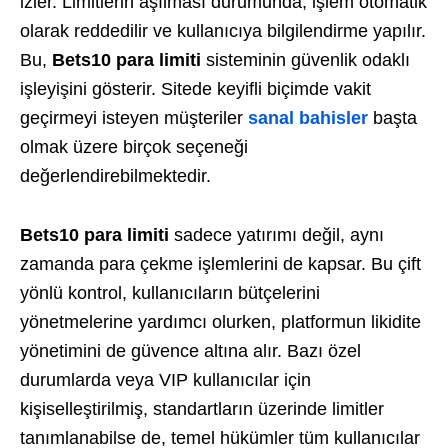
izler. Limitlerin aşılması durumunda, işlem otomatik
olarak reddedilir ve kullanıcıya bilgilendirme yapılır.
Bu,
Bets10 para limiti
sisteminin güvenlik odaklı
işleyişini gösterir. Sitede keyifli biçimde vakit
geçirmeyi isteyen müşteriler
sanal bahisler
başta
olmak üzere birçok seçeneği
değerlendirebilmektedir.
Bets10 para limiti
sadece yatırımı değil, aynı
zamanda para çekme işlemlerini de kapsar. Bu çift
yönlü kontrol, kullanıcıların bütçelerini
yönetmelerine yardımcı olurken, platformun likidite
yönetimini de güvence altına alır. Bazı özel
durumlarda veya VIP kullanıcılar için
kişiselleştirilmiş, standartların üzerinde limitler
tanımlanabilse de, temel hükümler tüm kullanıcılar