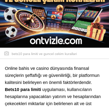
bets10 para limiti ve guncel cekim kurallari
Online bahis ve casino dünyasında finansal
süreçlerin şeffaflığı ve güvenilirliği, bir platformun
kalitesini belirleyen en önemli faktörlerdendir.
Bets10 para limiti
uygulaması, kullanıcıların
hesaplarına yapacakları yatırım ve hesaplarından
çekecekleri miktarlar için belirlenen alt ve üst