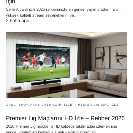
İçin
Serie A canlı izle 2026 rehberimizle en güncel yayın platformlarını,
yüksek kaliteli stream seçeneklerini ve…
2 hafta ago
CANLI SPOR KARŞILAŞMALARI IZLE
PREMIER LIG MAÇ IZLE
Premier Lig Maçlarını HD İzle – Rehber 2026
2026 Premier Lig maçlarını HD kalitede takılmadan izlemek için
güncel yöntemleri keşfedin. Canlı yayın platformları,…