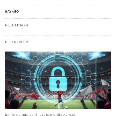
9 AY AGO
RELATED POST
RECENT POSTS
BAHIS REHBERLERI
BETS10 GIRIŞ ADRESI