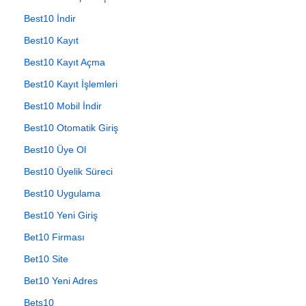
Best10 İndir
Best10 Kayıt
Best10 Kayıt Açma
Best10 Kayıt İşlemleri
Best10 Mobil İndir
Best10 Otomatik Giriş
Best10 Üye Ol
Best10 Üyelik Süreci
Best10 Uygulama
Best10 Yeni Giriş
Bet10 Firması
Bet10 Site
Bet10 Yeni Adres
Bets10