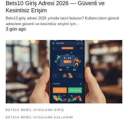
Bets10 Giriş Adresi 2026 — Güvenli ve
Kesintisiz Erişim
Bets10 giriş adresi 2026 yılında nasıl bulunur? Kullanıcıların güncel
adreslere güvenli ve kesintisiz erişimi için…
3 gün ago
BETS10 MOBIL UYGULAMA GIRIŞ
BETS10 MOBIL UYGULAMA KULLANIMI