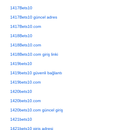
1417Bets10
1417Bets10 güncel adres
1417Bets10.com
1418Bets10
1418Bets10.com
1418Bets10.com giriş linki
1419bets10
1419bets10 güvenli bağlantı
1419bets10.com
1420bets10
1420bets10.com
1420bets10.com güncel giriş
1421bets10
1421bets10 giriş adresi