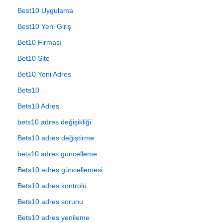
Best10 Uygulama
Best10 Yeni Giriş
Bet10 Firması
Bet10 Site
Bet10 Yeni Adres
Bets10
Bets10 Adres
bets10 adres değişikliği
Bets10 adres değiştirme
bets10 adres güncelleme
Bets10 adres güncellemesi
Bets10 adres kontrolü
Bets10 adres sorunu
Bets10 adres yenileme