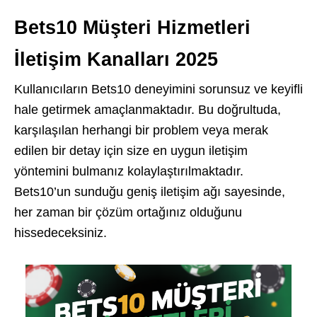
Bets10 Müşteri Hizmetleri
İletişim Kanalları 2025
Kullanıcıların Bets10 deneyimini sorunsuz ve keyifli
hale getirmek amaçlanmaktadır. Bu doğrultuda,
karşılaşılan herhangi bir problem veya merak
edilen bir detay için size en uygun iletişim
yöntemini bulmanız kolaylaştırılmaktadır.
Bets10’un sunduğu geniş iletişim ağı sayesinde,
her zaman bir çözüm ortağınız olduğunu
hissedeceksiniz.