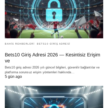
BAHIS REHBERLERI
BETS10 GIRIŞ ADRESI
Bets10 Giriş Adresi 2026 — Kesintisiz Erişim
ve
Bets10 giriş adresi 2026 yılı güncel bilgileri, güvenilir bağlantılar ve
platforma sorunsuz erişim yöntemleri hakkında…
5 gün ago