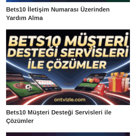
Bets10 İletişim Numarası Üzerinden
Yardım Alma
Bets10 Müşteri Desteği Servisleri ile
Çözümler