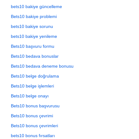
bets10 bakiye güncelleme
Bets10 bakiye problemi
bets10 bakiye sorunu
bets10 bakiye yenileme
Bets10 başvuru formu
Bets10 bedava bonuslar
Bets10 bedava deneme bonusu
Bets10 belge doğrulama
Bets10 belge işlemleri
Bets10 belge onayı
Bets10 bonus başvurusu
Bets10 bonus çevrimi
Bets10 bonus çevrimleri
bets10 bonus fırsatları