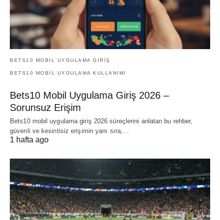
BETS10 MOBIL UYGULAMA GIRIŞ
BETS10 MOBIL UYGULAMA KULLANIMI
Bets10 Mobil Uygulama Giriş 2026 –
Sorunsuz Erişim
Bets10 mobil uygulama giriş 2026 süreçlerini anlatan bu rehber,
güvenli ve kesintisiz erişimin yanı sıra,…
1 hafta ago