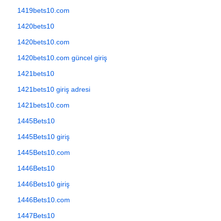
1419bets10.com
1420bets10
1420bets10.com
1420bets10.com güncel giriş
1421bets10
1421bets10 giriş adresi
1421bets10.com
1445Bets10
1445Bets10 giriş
1445Bets10.com
1446Bets10
1446Bets10 giriş
1446Bets10.com
1447Bets10