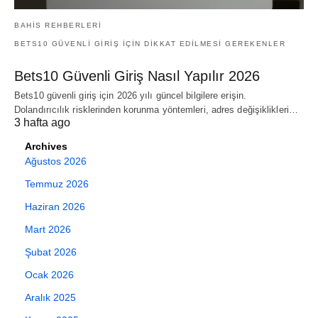
BAHIS REHBERLERI
BETS10 GÜVENLI GIRIŞ İÇIN DIKKAT EDILMESI GEREKENLER
Bets10 Güvenli Giriş Nasıl Yapılır 2026
Bets10 güvenli giriş için 2026 yılı güncel bilgilere erişin.
Dolandırıcılık risklerinden korunma yöntemleri, adres değişiklikleri…
3 hafta ago
Archives
Ağustos 2026
Temmuz 2026
Haziran 2026
Mart 2026
Şubat 2026
Ocak 2026
Aralık 2025