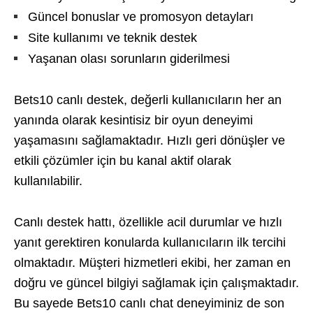
Güncel bonuslar ve promosyon detayları
Site kullanımı ve teknik destek
Yaşanan olası sorunların giderilmesi
Bets10 canlı destek, değerli kullanıcıların her an
yanında olarak kesintisiz bir oyun deneyimi
yaşamasını sağlamaktadır. Hızlı geri dönüşler ve
etkili çözümler için bu kanal aktif olarak
kullanılabilir.
Canlı destek hattı, özellikle acil durumlar ve hızlı
yanıt gerektiren konularda kullanıcıların ilk tercihi
olmaktadır. Müşteri hizmetleri ekibi, her zaman en
doğru ve güncel bilgiyi sağlamak için çalışmaktadır.
Bu sayede Bets10 canlı chat deneyiminiz de son