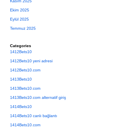
Kasım 2025
Ekim 2025
Eylül 2025
Temmuz 2025
Categories
1412Bets10
1412Bets10 yeni adresi
1412Bets10.com
1413Bets10
1413Bets10.com
1413Bets10.com alternatif giriş
1414Bets10
1414Bets10 canlı bağlantı
1414Bets10.com