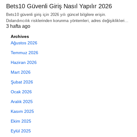
Bets10 Güvenli Giriş Nasıl Yapılır 2026
Bets10 güvenli giriş için 2026 yılı güncel bilgilere erişin.
Dolandırıcılık risklerinden korunma yöntemleri, adres değişiklikleri…
3 hafta ago
Archives
Ağustos 2026
Temmuz 2026
Haziran 2026
Mart 2026
Şubat 2026
Ocak 2026
Aralık 2025
Kasım 2025
Ekim 2025
Eylül 2025