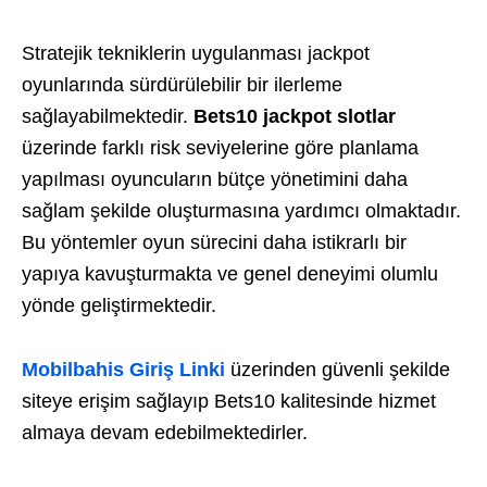
Stratejik tekniklerin uygulanması jackpot
oyunlarında sürdürülebilir bir ilerleme
sağlayabilmektedir.
Bets10 jackpot slotlar
üzerinde farklı risk seviyelerine göre planlama
yapılması oyuncuların bütçe yönetimini daha
sağlam şekilde oluşturmasına yardımcı olmaktadır.
Bu yöntemler oyun sürecini daha istikrarlı bir
yapıya kavuşturmakta ve genel deneyimi olumlu
yönde geliştirmektedir.
Mobilbahis Giriş Linki
üzerinden güvenli şekilde
siteye erişim sağlayıp Bets10 kalitesinde hizmet
almaya devam edebilmektedirler.