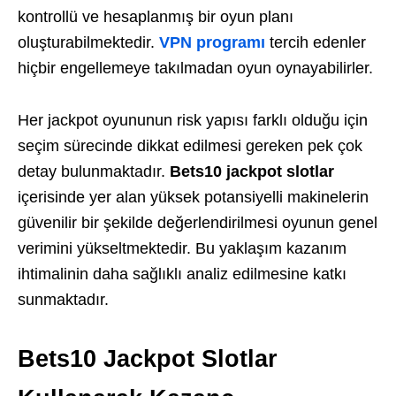
kontrollü ve hesaplanmış bir oyun planı
oluşturabilmektedir.
VPN programı
tercih edenler
hiçbir engellemeye takılmadan oyun oynayabilirler.
Her jackpot oyununun risk yapısı farklı olduğu için
seçim sürecinde dikkat edilmesi gereken pek çok
detay bulunmaktadır.
Bets10 jackpot slotlar
içerisinde yer alan yüksek potansiyelli makinelerin
güvenilir bir şekilde değerlendirilmesi oyunun genel
verimini yükseltmektedir. Bu yaklaşım kazanım
ihtimalinin daha sağlıklı analiz edilmesine katkı
sunmaktadır.
Bets10 Jackpot Slotlar