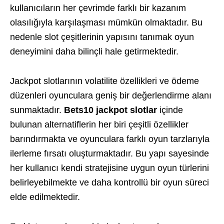
kullanıcıların her çevrimde farklı bir kazanım
olasılığıyla karşılaşması mümkün olmaktadır. Bu
nedenle slot çeşitlerinin yapısını tanımak oyun
deneyimini daha bilinçli hale getirmektedir.
Jackpot slotlarının volatilite özellikleri ve ödeme
düzenleri oyunculara geniş bir değerlendirme alanı
sunmaktadır.
Bets10 jackpot slotlar
içinde
bulunan alternatiflerin her biri çeşitli özellikler
barındırmakta ve oyunculara farklı oyun tarzlarıyla
ilerleme fırsatı oluşturmaktadır. Bu yapı sayesinde
her kullanıcı kendi stratejisine uygun oyun türlerini
belirleyebilmekte ve daha kontrollü bir oyun süreci
elde edilmektedir.