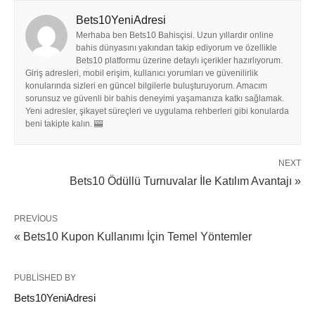
Bets10YeniAdresi
Merhaba ben Bets10 Bahisçisi. Uzun yıllardır online
bahis dünyasını yakından takip ediyorum ve özellikle
Bets10 platformu üzerine detaylı içerikler hazırlıyorum.
Giriş adresleri, mobil erişim, kullanıcı yorumları ve güvenilirlik
konularında sizleri en güncel bilgilerle buluşturuyorum. Amacım
sorunsuz ve güvenli bir bahis deneyimi yaşamanıza katkı sağlamak.
Yeni adresler, şikayet süreçleri ve uygulama rehberleri gibi konularda
beni takipte kalın. 🎰
NEXT
Bets10 Ödüllü Turnuvalar İle Katılım Avantajı »
PREVIOUS
« Bets10 Kupon Kullanımı İçin Temel Yöntemler
PUBLISHED BY
Bets10YeniAdresi