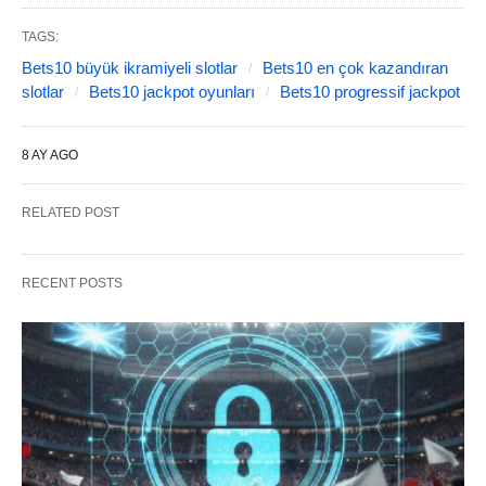
TAGS:
Bets10 büyük ikramiyeli slotlar
Bets10 en çok kazandıran
slotlar
Bets10 jackpot oyunları
Bets10 progressif jackpot
8 AY AGO
RELATED POST
RECENT POSTS