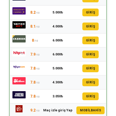
8.2
5.000₺
GİRİŞ
/10
8.1
4.000₺
GİRİŞ
/10
8
6.000₺
GİRİŞ
/10
7.9
6.000₺
GİRİŞ
/10
7.8
5.000₺
GİRİŞ
/10
7.8
4.300₺
GİRİŞ
/10
7.8
3.050₺
GİRİŞ
/10
9.2
Maç izle giriş Yap
MOBILBAHIS
/10